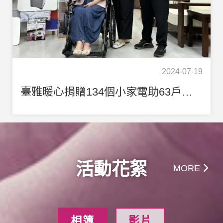
2024-07-19
臺雅暖心捐贈134個小家電助63戶，弱勢家庭揪甘心!
活動花絮
MORE
相簿
影片