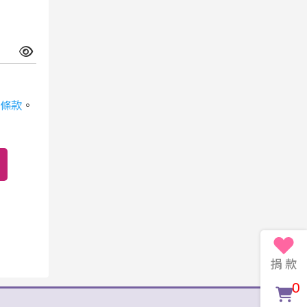
條款
。
0