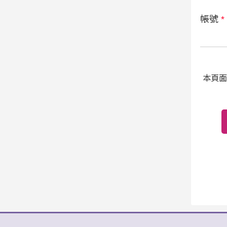
帳號
*
本頁面受