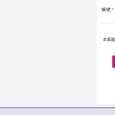
帳號
*
本頁面受