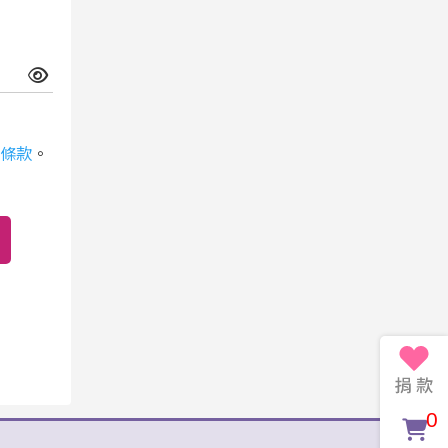
條款
。
0