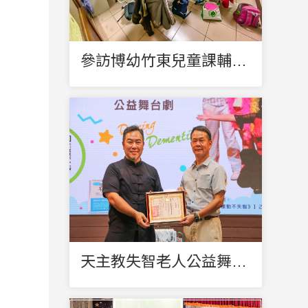
參訪博幼竹東兒童課輔中心_討論中低收入戶兒童課後輔導合作計畫
天主教失智老人公益舞台劇