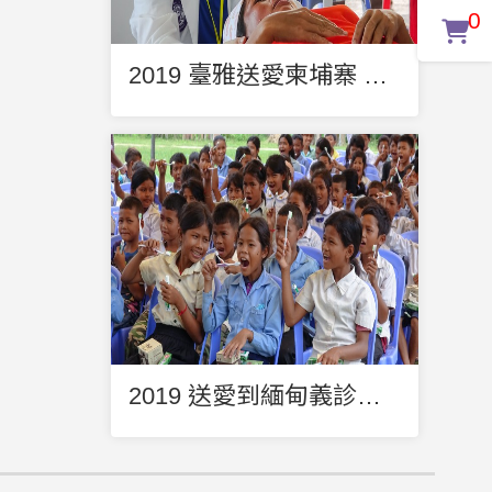
0
2019 臺雅送愛柬埔寨 菩薩省義診
2019 送愛到緬甸義診團開始招兵買馬