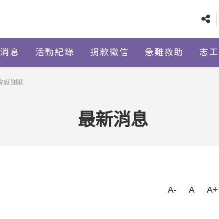
消息
活動紀錄
捐款徵信
急難救助
志工
會感謝狀
最新消息
A-
A
A+