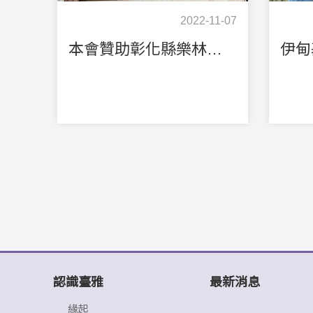
2022-11-07
本會贊助彰化縣樂林食(實)物銀行慈善會100萬元，受邀參與頒獎典禮。(本會沈裕雄董事長(右1)與林文衡執行長(右2))
認識臺雅
最新消息
緣起