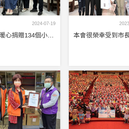
2024-07-19
2023
臺雅暖心捐贈134個小家電助63戶，弱勢家庭揪甘心!