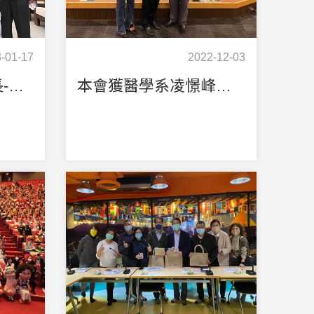
-01-17
2022-12-03
本會很榮幸受到市長-謝國樑先生的表揚贊助123件小家電幫助86戶弱勢家庭好過年
本會獲醫學系凌憬峰系主任頒發感謝狀