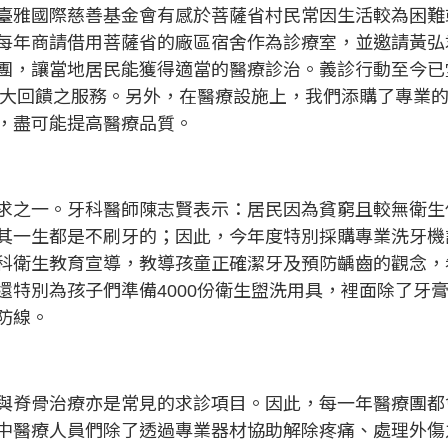
臺雅國際慈善基金會有感於菩薩省村民常因生活較為困難
每年商請借用菩薩省的廠區宿舍作為診療室，並邀請黃弘
團，讓當地居民能獲得適當的醫療診治。義診行動至今已
大回饋之服務。另外，在醫療設施上，我們添購了專業
，盡可能提高醫療品質。
求之一。牙科醫師陳志賢表示：居民因為貧窮且較無衛生
其一生都是不刷牙的；因此，今年度特別採購專業洗牙機
科衛生教育宣導，教導孩童正確潔牙及預防齲齒的觀念，
還特別為孩子們準備
4000
份衛生盥洗用具，裡面除了牙
防線。
與脊骨治療亦是常見的求診項目。因此，每一年醫療團都
中醫療人員們除了透過專業器材協助解除疼痛、處理外傷