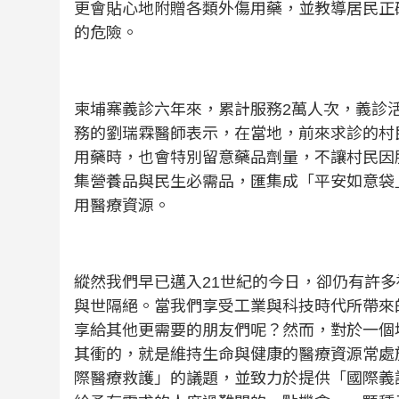
更會貼心地附贈各類外傷用藥，並教導居民正
的危險。
柬埔寨義診六年來，累計服務
2
萬人次，義診
務的劉瑞霖醫師表示，在當地，前來求診的村
用藥時，也會特別留意藥品劑量，不讓村民因
集營養品與民生必需品，匯集成「平安如意袋
用醫療資源。
縱然我們早已邁入
21
世紀的今日，卻仍有許多
與世隔絕。當我們享受工業與科技時代所帶來
享給其他更需要的朋友們呢？然而，對於一個
其衝的，就是維持生命與健康的醫療資源常處
際醫療救護」的議題，並致力於提供「國際義