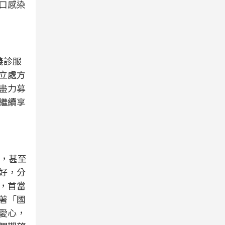
口感染
義診服
立處方
盡力募
繼續享
，甚至
好，分
，首當
著「國
愛心，