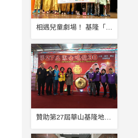
相遇兒童劇場！ 基隆「童」歡樂展笑顏
贊助第27屆華山基隆地區『寒士吃飽30』活動-關懷社會的邊緣角落