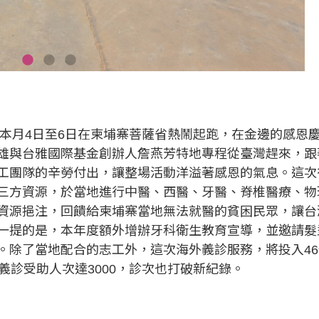
本月
4
日至
6
日在柬埔寨菩薩省熱鬧起跑，在金邊的感恩
雄與台雅國際基金創辦人詹燕芳特地專程從臺灣趕來，跟
工團隊的辛勞付出，讓整場活動洋溢著感恩的氣息。這次
三方資源，於當地進行中醫、西醫、牙醫、脊椎醫療、物
資源挹注，回饋給柬埔寨當地無法就醫的貧困民眾，讓台
一提的是，本年度額外增辦牙科衛生教育宣導，並邀請髮
。除了當地配合的志工外，這次海外義診服務，將投入
46
義診受助人次達
3000
，診次也打破新紀錄。