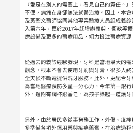
『愛是在別人的需要上，看見自己的責任。』
不便，病痛在身卻無法就醫治療。因此，本會
及黃聖文醫師協同其他專業醫療人員組成義診
入第六年，更於
2017
年起增辦義剪、衛教等擴
療設備及更多的醫療用品，傾力投注醫療資源
從過去的義診經驗發現，牙科是當地最大的需
觀念，根本不會去使用牙刷與牙膏，很多人終
全天候不斷電提供洗牙服務。此外，更配合牙
為當地醫療預防多盡一分心力，今年第一銀行
外，還附有鋼杯跟香皂，為孩子築起一道護牙
另外，由於居民多從事勞務工作，外傷、痠痛
多準備各項外傷用藥與痠痛藥膏，在治療過程