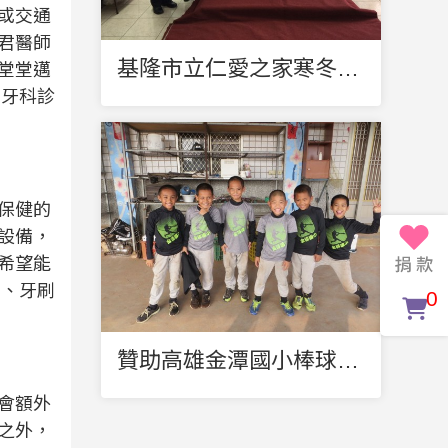
或交通
君醫師
基隆市立仁愛之家寒冬送暖
堂堂邁
的牙科診
保健的
設備，
希望能
膏、牙刷
0
贊助高雄金潭國小棒球隊隊服
會額外
之外，