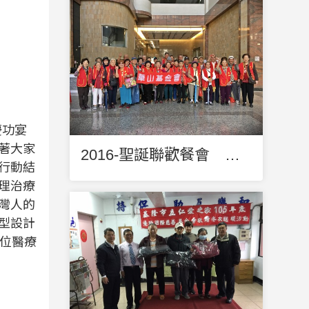
慶功宴
著大家
2016-聖誕聯歡餐會 邀請長輩歡聚憶當年
行動結
理治療
灣人的
型設計
位醫療