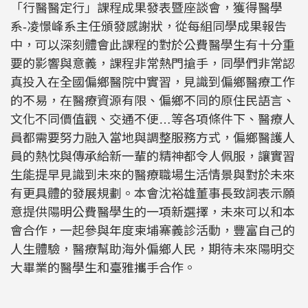
「行醫醫定行」課程成果發表暨座談會，獲得醫學
系-凌憬峰系主任頒發感謝狀，從每組同學成果報告
中，可以深刻體會此課程的對於公費醫學生有十分重
要的影響與意義，課程非常熱門搶手，同學們非常認
真投入在全國偏鄉醫院中實習，見識到偏鄉醫療工作
的不易，在醫療資源有限、偏鄉不同的原住民語言、
文化不同價值觀、交通不便…等各項條件下、醫療人
員都需要努力融入當地與調整服務方式，偏鄉醫護人
員的熱忱與傳承給新一輩的精神都令人佩服，讓實習
生能提早見識到未來的醫療職場生活情景與對於未來
有更具體的發展規劃。本會沈裕雄董事長致詞表示願
意提供陽明公費醫學生的一項新選擇，未來可以和本
會合作，一起參與年度柬埔寨義診活動，豐富自己的
人生體驗，醫療幫助海外偏鄉人民，期待未來陽明交
大畢業的醫學生和臺雅攜手合作。